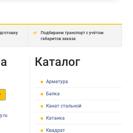
дготовку
Подбираем транспорт с учётом
габаритов заказа
ва
Каталог
Арматура
Балка
у
Канат стальной
1
y.ru
Катанка
Квадрат