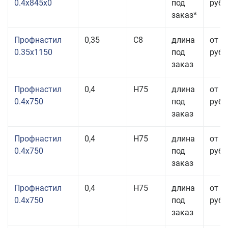
0.4x845x0
под
руб.
заказ*
Профнастил
0,35
С8
длина
от 2
0.35x1150
под
руб.
заказ
Профнастил
0,4
Н75
длина
от 2
0.4x750
под
руб.
заказ
Профнастил
0,4
Н75
длина
от 2
0.4x750
под
руб.
заказ
Профнастил
0,4
Н75
длина
от 2
0.4x750
под
руб.
заказ