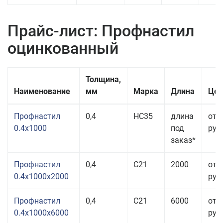
Прайс-лист: Профнастил
оцинкованный
Толщина,
Наименование
мм
Марка
Длина
Цен
Профнастил
0,4
НС35
длина
от 
0.4x1000
под
руб.
заказ*
Профнастил
0,4
С21
2000
от 
0.4x1000x2000
руб.
Профнастил
0,4
С21
6000
от 
0.4x1000x6000
руб.