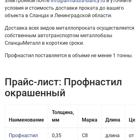
электронной почте
info@armatura-slancy.ru
и уточните
условия и стоимость доставки проката до вашего
объекта в Сланцах и Ленинградской области.
Доставка всех видов металлопроката осуществляется
собственным автотранспортом металлобазы
СланцыМеталл в короткие сроки.
Профнастил поставляется в объеме не менее 1 тонны.
Прайс-лист: Профнастил
окрашенный
Толщина,
Наименование
мм
Марка
Длина
Цена
Профнастил
0,35
С8
длина
от 2