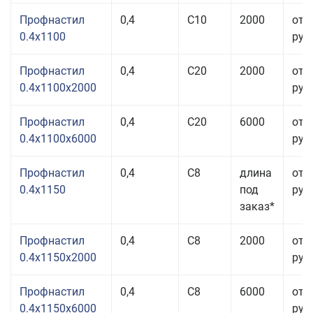
Профнастил
0,4
С10
2000
от 
0.4x1100
руб.
Профнастил
0,4
С20
2000
от 
0.4x1100x2000
руб.
Профнастил
0,4
С20
6000
от 
0.4x1100x6000
руб.
Профнастил
0,4
С8
длина
от 
0.4x1150
под
руб.
заказ*
Профнастил
0,4
С8
2000
от 
0.4x1150x2000
руб.
Профнастил
0,4
С8
6000
от 
0.4x1150x6000
руб.