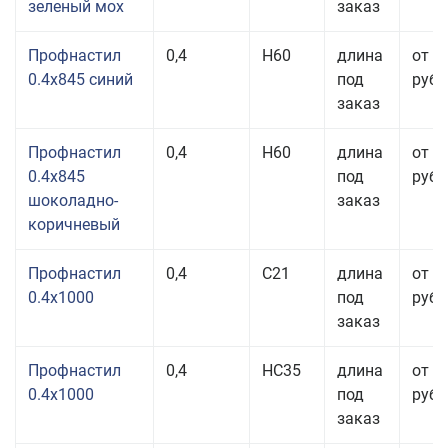
зеленый мох
заказ
Профнастил
0,4
Н60
длина
от 2
0.4x845 синий
под
руб.
заказ
Профнастил
0,4
Н60
длина
от 2
0.4x845
под
руб.
шоколадно-
заказ
коричневый
Профнастил
0,4
С21
длина
от 3
0.4x1000
под
руб.
заказ
Профнастил
0,4
НС35
длина
от 3
0.4x1000
под
руб.
заказ