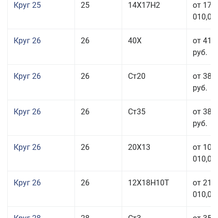
Круг 25
25
14Х17Н2
от 179
010,00
Круг 26
26
40Х
от 41 
руб.
Круг 26
26
Ст20
от 38 
руб.
Круг 26
26
Ст35
от 38 
руб.
Круг 26
26
20Х13
от 103
010,00
Круг 26
26
12Х18Н10Т
от 210
010,00