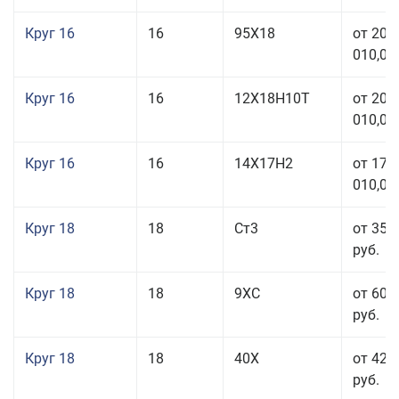
Круг 16
16
95Х18
от 208
010,00
Круг 16
16
12Х18Н10Т
от 209
010,00
Круг 16
16
14Х17Н2
от 175
010,00
Круг 18
18
Ст3
от 35 
руб.
Круг 18
18
9ХС
от 60 
руб.
Круг 18
18
40Х
от 42 
руб.