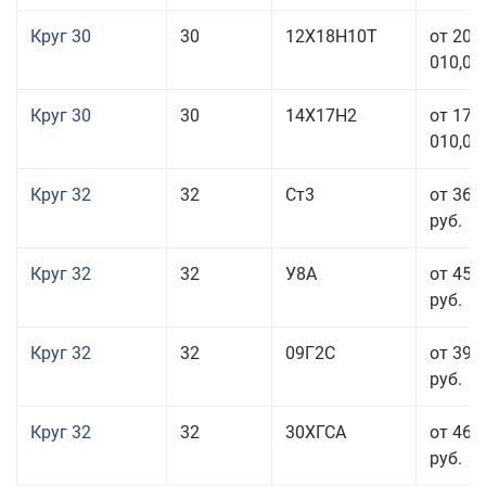
Круг 30
30
12Х18Н10Т
от 208
010,00
Круг 30
30
14Х17Н2
от 177
010,00
Круг 32
32
Ст3
от 36 
руб.
Круг 32
32
У8А
от 45 
руб.
Круг 32
32
09Г2С
от 39 
руб.
Круг 32
32
30ХГСА
от 46 
руб.