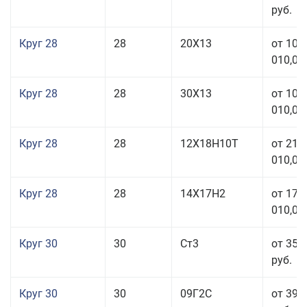
руб.
Круг 28
28
20Х13
от 103
010,00
Круг 28
28
30Х13
от 103
010,00
Круг 28
28
12Х18Н10Т
от 210
010,00
Круг 28
28
14Х17Н2
от 179
010,00
Круг 30
30
Ст3
от 35 
руб.
Круг 30
30
09Г2С
от 39 