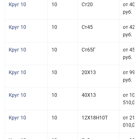
Круг 10
10
Ст20
от 40 
руб.
Круг 10
10
Ст45
от 42 
руб.
Круг 10
10
Ст65Г
от 45 
руб.
Круг 10
10
20Х13
от 99 
руб.
Круг 10
10
40Х13
от 106
510,00
Круг 10
10
12Х18Н10Т
от 215
010,00