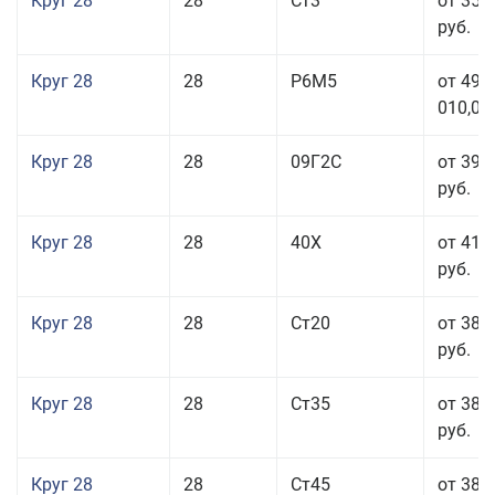
Круг 28
28
Ст3
от 35 
руб.
Круг 28
28
Р6М5
от 499
010,00
Круг 28
28
09Г2С
от 39 
руб.
Круг 28
28
40Х
от 41 
руб.
Круг 28
28
Ст20
от 38 
руб.
Круг 28
28
Ст35
от 38 
руб.
Круг 28
28
Ст45
от 38 