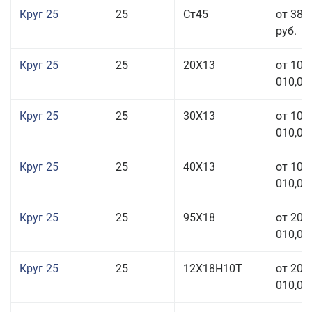
Круг 25
25
Ст45
от 38 
руб.
Круг 25
25
20Х13
от 103
010,00
Круг 25
25
30Х13
от 103
010,00
Круг 25
25
40Х13
от 103
010,00
Круг 25
25
95Х18
от 208
010,00
Круг 25
25
12Х18Н10Т
от 208
010,00