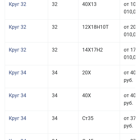
Круг 32
32
40Х13
от 101
010,00
Круг 32
32
12Х18Н10Т
от 208
010,00
Круг 32
32
14Х17Н2
от 177
010,00
Круг 34
34
20Х
от 40 
руб.
Круг 34
34
40Х
от 40 
руб.
Круг 34
34
Ст35
от 37 
руб.