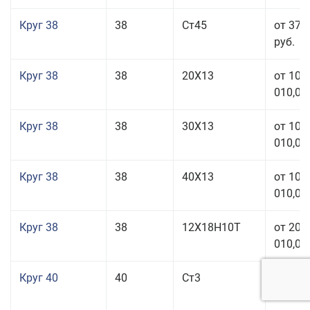
Круг 38
38
Ст45
от 37 
руб.
Круг 38
38
20Х13
от 101
010,00
Круг 38
38
30Х13
от 101
010,00
Круг 38
38
40Х13
от 101
010,00
Круг 38
38
12Х18Н10Т
от 209
010,00
Круг 40
40
Ст3
от 36 
руб.