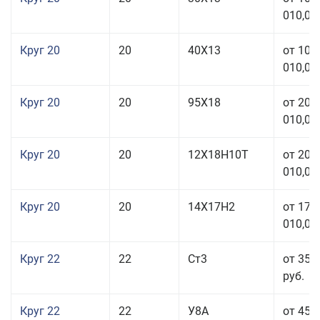
010,00
Круг 20
20
40Х13
от 103
010,00
Круг 20
20
95Х18
от 208
010,00
Круг 20
20
12Х18Н10Т
от 209
010,00
Круг 20
20
14Х17Н2
от 175
010,00
Круг 22
22
Ст3
от 35 
руб.
Круг 22
22
У8А
от 45 