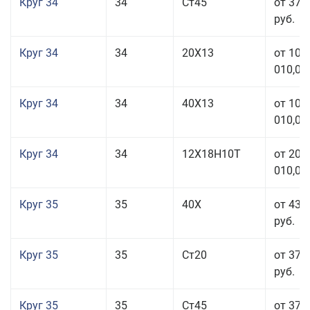
Круг 34
34
Ст45
от 37 
руб.
Круг 34
34
20Х13
от 101
010,00
Круг 34
34
40Х13
от 101
010,00
Круг 34
34
12Х18Н10Т
от 208
010,00
Круг 35
35
40Х
от 43 
руб.
Круг 35
35
Ст20
от 37 
руб.
Круг 35
35
Ст45
от 37 