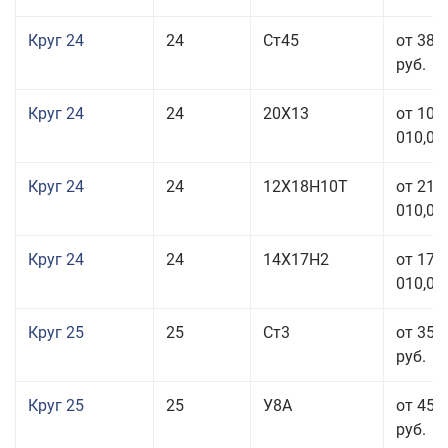
Круг 24
24
Ст45
от 38 
руб.
Круг 24
24
20Х13
от 103
010,00
Круг 24
24
12Х18Н10Т
от 211
010,00
Круг 24
24
14Х17Н2
от 178
010,00
Круг 25
25
Ст3
от 35 
руб.
Круг 25
25
У8А
от 45 
руб.