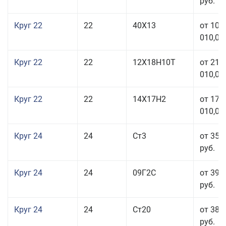
руб.
Круг 22
22
40Х13
от 103
010,00
Круг 22
22
12Х18Н10Т
от 210
010,00
Круг 22
22
14Х17Н2
от 175
010,00
Круг 24
24
Ст3
от 35 
руб.
Круг 24
24
09Г2С
от 39 
руб.
Круг 24
24
Ст20
от 38 
руб.