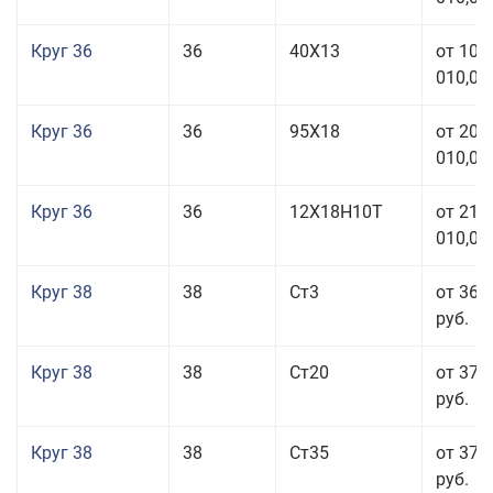
Круг 36
36
40Х13
от 101
010,00
Круг 36
36
95Х18
от 208
010,00
Круг 36
36
12Х18Н10Т
от 210
010,00
Круг 38
38
Ст3
от 36 
руб.
Круг 38
38
Ст20
от 37 
руб.
Круг 38
38
Ст35
от 37 
руб.