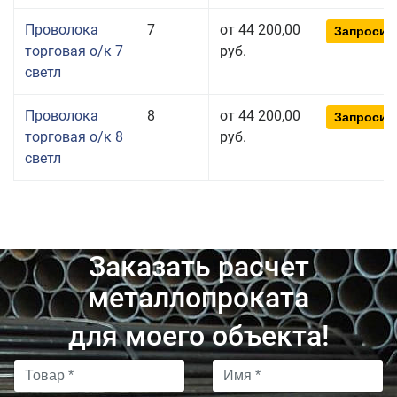
Проволока
7
от 44 200,00
Запросит
торговая о/к 7
руб.
светл
Проволока
8
от 44 200,00
Запросит
торговая о/к 8
руб.
светл
Заказать расчет
металлопроката
для моего объекта!