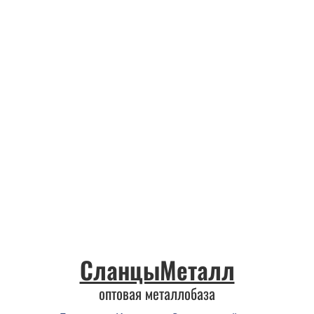
СланцыМеталл
оптовая металлобаза