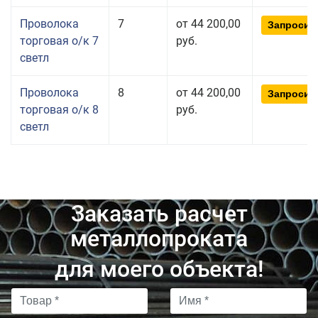
Проволока
7
от 44 200,00
Запросит
торговая о/к 7
руб.
светл
Проволока
8
от 44 200,00
Запросит
торговая о/к 8
руб.
светл
Заказать расчет
металлопроката
для моего объекта!