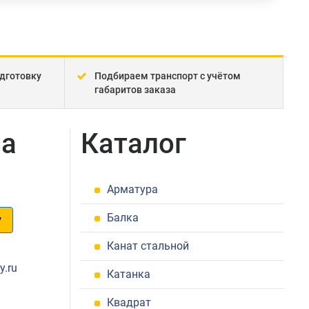
дготовку
Подбираем транспорт с учётом
габаритов заказа
ва
Каталог
Арматура
Балка
у
Канат стальной
1
y.ru
Катанка
Квадрат