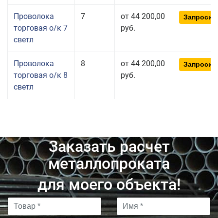
Проволока
7
от 44 200,00
Запросит
торговая о/к 7
руб.
светл
Проволока
8
от 44 200,00
Запросит
торговая о/к 8
руб.
светл
Заказать расчет
металлопроката
для моего объекта!