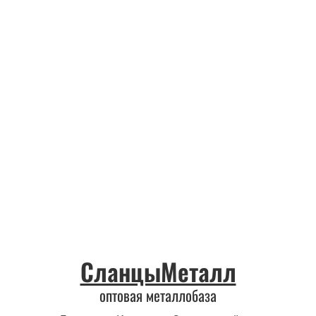
СланцыМеталл
оптовая металлобаза