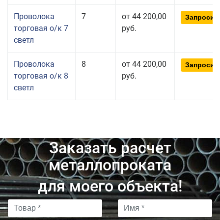
Проволока
7
от 44 200,00
Запросит
торговая о/к 7
руб.
светл
Проволока
8
от 44 200,00
Запросит
торговая о/к 8
руб.
светл
Заказать расчет
металлопроката
для моего объекта!