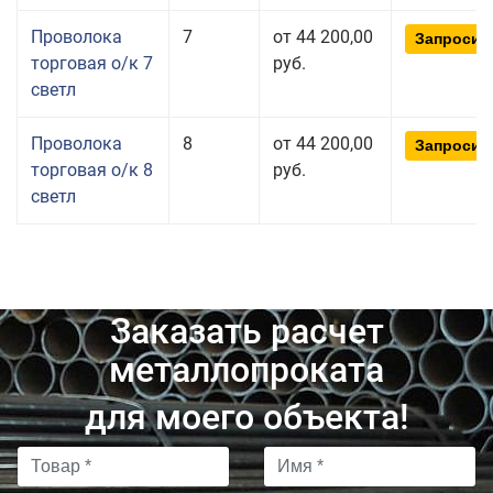
Проволока
7
от 44 200,00
Запросит
торговая о/к 7
руб.
светл
Проволока
8
от 44 200,00
Запросит
торговая о/к 8
руб.
светл
Заказать расчет
металлопроката
для моего объекта!