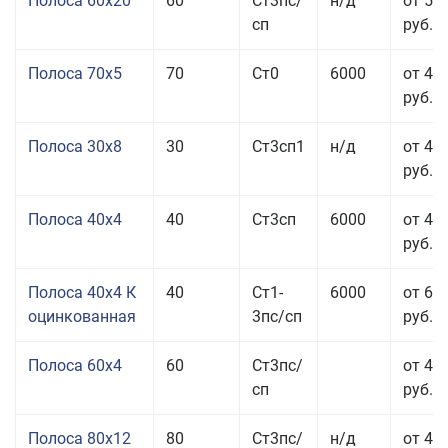
Полоса 60x20
60
Ст3пс/
н/д
от 53
сп
руб.
Полоса 70x5
70
Ст0
6000
от 45
руб.
Полоса 30x8
30
Ст3сп1
н/д
от 44
руб.
Полоса 40x4
40
Ст3сп
6000
от 43
руб.
Полоса 40x4 К
40
Ст1-
6000
от 68
оцинкованная
3пс/сп
руб.
Полоса 60x4
60
Ст3пс/
от 43
сп
руб.
Полоса 80x12
80
Ст3пс/
н/д
от 46