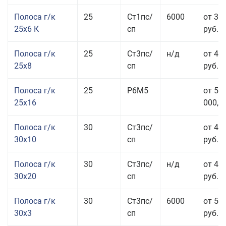
Полоса г/к
25
Ст1пс/
6000
от 35
25x6 К
сп
руб.
Полоса г/к
25
Ст3пс/
н/д
от 44
25x8
сп
руб.
Полоса г/к
25
Р6М5
от 50
25x16
000,00
Полоса г/к
30
Ст3пс/
от 46
30x10
сп
руб.
Полоса г/к
30
Ст3пс/
н/д
от 44
30x20
сп
руб.
Полоса г/к
30
Ст3пс/
6000
от 50
30x3
сп
руб.