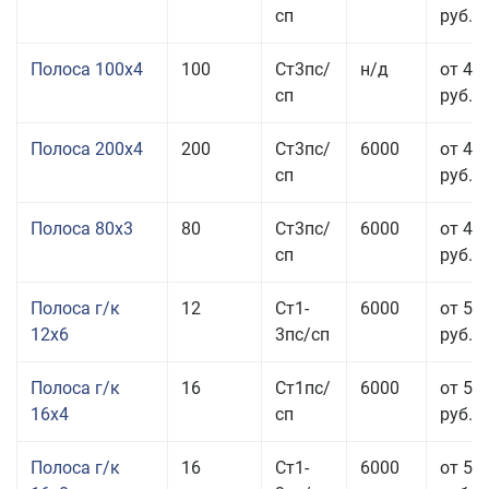
сп
руб.
Полоса 100x4
100
Ст3пс/
н/д
от 44
сп
руб.
Полоса 200x4
200
Ст3пс/
6000
от 48
сп
руб.
Полоса 80x3
80
Ст3пс/
6000
от 47
сп
руб.
Полоса г/к
12
Ст1-
6000
от 52
12x6
3пс/сп
руб.
Полоса г/к
16
Ст1пс/
6000
от 53
16x4
сп
руб.
Полоса г/к
16
Ст1-
6000
от 57