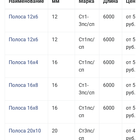
Наименование
мм
Марка
Длина
Цена 
Полоса 12x6
12
Ст1-
6000
от 53
3пс/сп
руб.
Полоса 12x6
12
Ст1пс/
6000
от 53
сп
руб.
Полоса 16x4
16
Ст1пс/
6000
от 53
сп
руб.
Полоса 16x8
16
Ст1-
6000
от 55
3пс/сп
руб.
Полоса 16x8
16
Ст1пс/
6000
от 55
сп
руб.
Полоса 20x10
20
Ст3пс/
от 44
сп
руб.