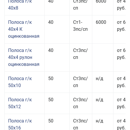
Полоса г/к
40
Ст3пс/
6000
от 43
40x8
сп
руб.
Полоса г/к
40
Ст1-
6000
от 68
40x4 К
3пс/сп
руб.
оцинкованная
Полоса г/к
40
Ст3пс/
от 69
40x4 рулон
сп
руб.
оцинкованная
Полоса г/к
50
Ст3пс/
н/д
от 44
50x10
сп
руб.
Полоса г/к
50
Ст3пс/
н/д
от 43
50x12
сп
руб.
Полоса г/к
50
Ст3пс/
н/д
от 49
50x16
сп
руб.