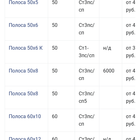
Полоса 50x5
50
Ст3пс/
от 43
сп
руб.
Полоса 50x6
50
Ст3пс/
от 43
сп
руб.
Полоса 50x6 К
50
Ст1-
н/д
от 35
3пс/сп
руб.
Полоса 50x8
50
Ст3пс/
6000
от 43
сп
руб.
Полоса 50x8
50
Ст3пс/
от 43
сп5
руб.
Полоса 60x10
60
Ст3пс/
от 42
сп
руб.
Полоса 60x12
60
Ст3пс/
н/д
от 46