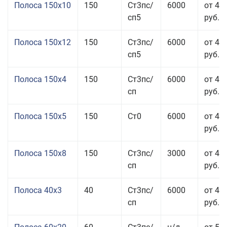
Полоса 150x10
150
Ст3пс/
6000
от 43
сп5
руб.
Полоса 150x12
150
Ст3пс/
6000
от 45
сп5
руб.
Полоса 150x4
150
Ст3пс/
6000
от 46
сп
руб.
Полоса 150x5
150
Ст0
6000
от 46
руб.
Полоса 150x8
150
Ст3пс/
3000
от 42
сп
руб.
Полоса 40x3
40
Ст3пс/
6000
от 46
сп
руб.