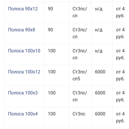
Полоса 90x12
90
Ст3пс/
н/д
от 42
сп
руб.
Полоса 90x8
90
Ст3пс/
н/д
от 42
сп
руб.
Полоса 100x10
100
Ст3пс/
н/д
от 41
сп
руб.
Полоса 100x12
100
Ст3пс/
6000
от 45
сп5
руб.
Полоса 100x3
100
Ст3пс/
6000
от 46
сп
руб.
Полоса 100x4
100
Ст3пс
6000
от 46
руб.