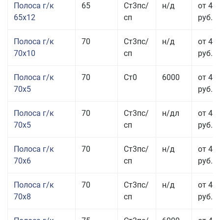
Полоса г/к
65
Ст3пс/
н/д
от 42
65x12
сп
руб.
Полоса г/к
70
Ст3пс/
н/д
от 42
70x10
сп
руб.
Полоса г/к
70
Ст0
6000
от 44
70x5
руб.
Полоса г/к
70
Ст3пс/
н/дл
от 44
70x5
сп
руб.
Полоса г/к
70
Ст3пс/
н/д
от 43
70x6
сп
руб.
Полоса г/к
70
Ст3пс/
н/д
от 43
70x8
сп
руб.