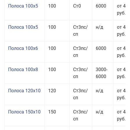
Полоса 100x5
100
Ст0
6000
от 46
руб.
Полоса 100x5
100
Ст3пс/
н/д
от 46
сп
руб.
Полоса 100x6
100
Ст3пс/
6000
от 46
сп
руб.
Полоса 100x8
100
Ст3пс/
3000-
от 42
сп
6000
руб.
Полоса 120x10
120
Ст3пс/
н/д
от 43
сп
руб.
Полоса 150x10
150
Ст3пс/
н/д
от 43
сп
руб.