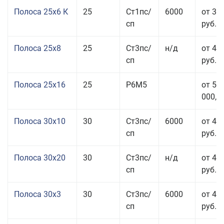
Полоса 25x6 К
25
Ст1пс/
6000
от 35
сп
руб.
Полоса 25x8
25
Ст3пс/
н/д
от 43
сп
руб.
Полоса 25x16
25
Р6М5
от 50
000,00
Полоса 30x10
30
Ст3пс/
6000
от 45
сп
руб.
Полоса 30x20
30
Ст3пс/
н/д
от 46
сп
руб.
Полоса 30x3
30
Ст3пс/
6000
от 46
сп
руб.