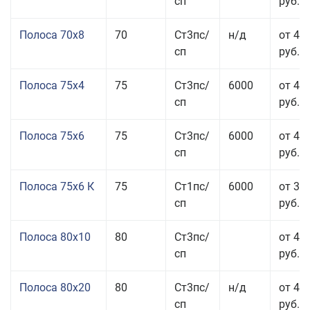
сп
руб.
Полоса 70x8
70
Ст3пс/
н/д
от 43
сп
руб.
Полоса 75x4
75
Ст3пс/
6000
от 41
сп
руб.
Полоса 75x6
75
Ст3пс/
6000
от 42
сп
руб.
Полоса 75x6 К
75
Ст1пс/
6000
от 35
сп
руб.
Полоса 80x10
80
Ст3пс/
от 42
сп
руб.
Полоса 80x20
80
Ст3пс/
н/д
от 49
сп
руб.