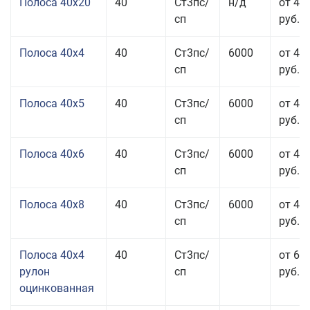
Полоса 40x20
40
Ст3пс/
н/д
от 47
сп
руб.
Полоса 40x4
40
Ст3пс/
6000
от 43
сп
руб.
Полоса 40x5
40
Ст3пс/
6000
от 43
сп
руб.
Полоса 40x6
40
Ст3пс/
6000
от 43
сп
руб.
Полоса 40x8
40
Ст3пс/
6000
от 43
сп
руб.
Полоса 40x4
40
Ст3пс/
от 69
рулон
сп
руб.
оцинкованная