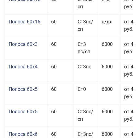
сп
руб.
Полоса 60x16
60
Ст3пс/
н/дл
от 48
сп
руб.
Полоса 60x3
60
Ст3
6000
от 46
пс/сп
руб.
Полоса 60x4
60
Ст3пс
6000
от 45
руб.
Полоса 60x5
60
Ст0
6000
от 43
руб.
Полоса 60x5
60
Ст3пс/
6000
от 43
сп
руб.
Полоса 60x6
60
Ст3пс/
6000
от 42