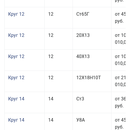
Круг 12
12
Ст65Г
от 45 
руб.
Круг 12
12
20Х13
от 103
010,00
Круг 12
12
40Х13
от 103
010,00
Круг 12
12
12Х18Н10Т
от 212
010,00
Круг 14
14
Ст3
от 36 
руб.
Круг 14
14
У8А
от 45 
руб.