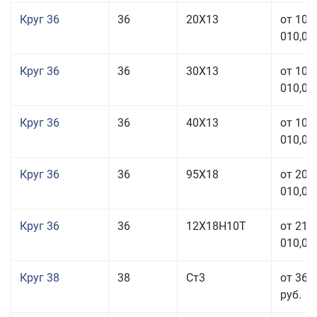
Круг 36
36
20Х13
от 101
010,00
Круг 36
36
30Х13
от 101
010,00
Круг 36
36
40Х13
от 101
010,00
Круг 36
36
95Х18
от 208
010,00
Круг 36
36
12Х18Н10Т
от 210
010,00
Круг 38
38
Ст3
от 36 
руб.