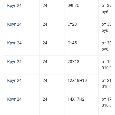
Круг 24
24
09Г2С
от 39 
руб.
Круг 24
24
Ст20
от 38 
руб.
Круг 24
24
Ст45
от 38 
руб.
Круг 24
24
20Х13
от 103
010,00
Круг 24
24
12Х18Н10Т
от 211
010,00
Круг 24
24
14Х17Н2
от 178
010,00