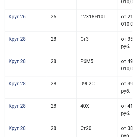
010,00
Круг 26
26
12Х18Н10Т
от 210
010,00
Круг 28
28
Ст3
от 35 
руб.
Круг 28
28
Р6М5
от 499
010,00
Круг 28
28
09Г2С
от 39 
руб.
Круг 28
28
40Х
от 41 
руб.
Круг 28
28
Ст20
от 38 
руб.