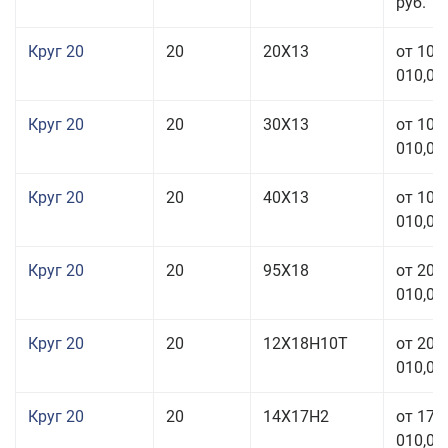
руб.
Круг 20
20
20Х13
от 103
010,00
Круг 20
20
30Х13
от 103
010,00
Круг 20
20
40Х13
от 103
010,00
Круг 20
20
95Х18
от 208
010,00
Круг 20
20
12Х18Н10Т
от 209
010,00
Круг 20
20
14Х17Н2
от 175
010,00