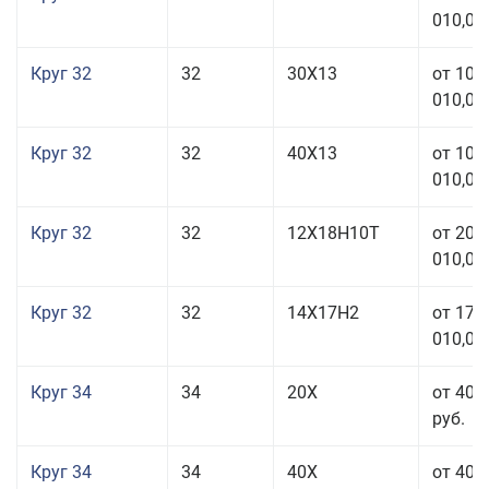
010,00
Круг 32
32
30Х13
от 101
010,00
Круг 32
32
40Х13
от 101
010,00
Круг 32
32
12Х18Н10Т
от 208
010,00
Круг 32
32
14Х17Н2
от 177
010,00
Круг 34
34
20Х
от 40 
руб.
Круг 34
34
40Х
от 40 