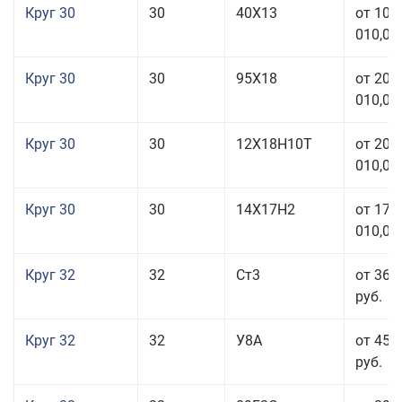
Круг 30
30
40Х13
от 101
010,00
Круг 30
30
95Х18
от 208
010,00
Круг 30
30
12Х18Н10Т
от 208
010,00
Круг 30
30
14Х17Н2
от 177
010,00
Круг 32
32
Ст3
от 36 
руб.
Круг 32
32
У8А
от 45 
руб.