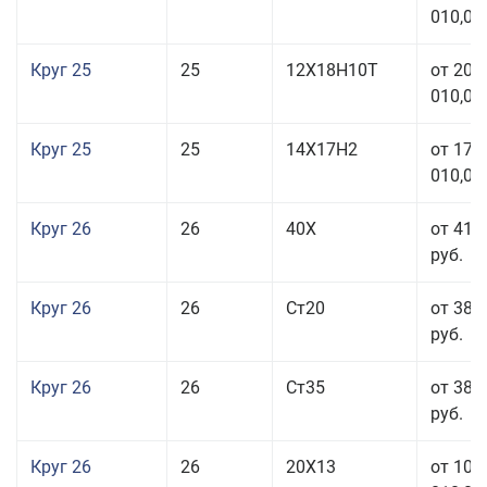
010,00
Круг 25
25
12Х18Н10Т
от 208
010,00
Круг 25
25
14Х17Н2
от 179
010,00
Круг 26
26
40Х
от 41 
руб.
Круг 26
26
Ст20
от 38 
руб.
Круг 26
26
Ст35
от 38 
руб.
Круг 26
26
20Х13
от 103