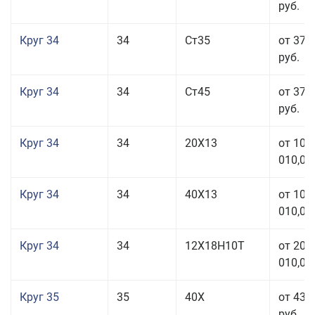
руб.
Круг 34
34
Ст35
от 37 
руб.
Круг 34
34
Ст45
от 37 
руб.
Круг 34
34
20Х13
от 101
010,00
Круг 34
34
40Х13
от 101
010,00
Круг 34
34
12Х18Н10Т
от 208
010,00
Круг 35
35
40Х
от 43 
руб.