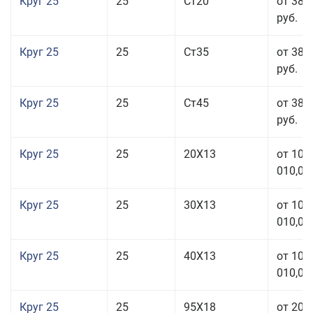
Круг 25
25
Ст20
от 38 
руб.
Круг 25
25
Ст35
от 38 
руб.
Круг 25
25
Ст45
от 38 
руб.
Круг 25
25
20Х13
от 103
010,00
Круг 25
25
30Х13
от 103
010,00
Круг 25
25
40Х13
от 103
010,00
Круг 25
25
95Х18
от 208