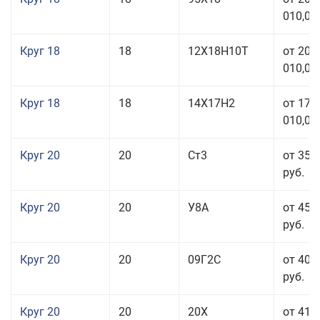
010,00
Круг 18
18
12Х18Н10Т
от 209
010,00
Круг 18
18
14Х17Н2
от 175
010,00
Круг 20
20
Ст3
от 35 
руб.
Круг 20
20
У8А
от 45 
руб.
Круг 20
20
09Г2С
от 40 
руб.
Круг 20
20
20Х
от 41 